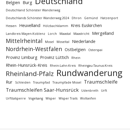
Deutschland
Belgien
Burg
Deutschland Schönster Wanderweg
Deutschlands Schönster Wanderweg 2024
Dhron
Gemünd
Hatzenport
Heuvelland
Kreis Euskirchen
Hessen
Hölzbachklamm
Mergelland
Landkreis Mayen-Koblenz
Lorch
Maastal
Maastricht
Mittelrheintal
Niederlande
Mosel
Moseltal
Nordrhein-Westfalen
Ostbelgien
Osterspai
Provinz Limburg
Provinz Lüttich
Rhein
Rhein-Hunsrück-Kreis
Rhein-Lahn-Kreis
Rheingau-Taunus-Kreis
Rundwanderung
Rheinland-Pfalz
Traumschleife
Rur
Schleiden
Traumpfad
Traumpfade Mosel
Traumschleifen Saar-Hunsrück
Udenbreth
Urft
Urfttalsperre
Vogelsang
Wisper
Wisper Trails
Wollseifen