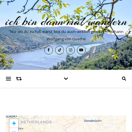
ich bin dann mal wandern
"Nur wo du zu Fuß warst, bist du auch wirklich gewesen." Johann
Wolfgang von Goethe
+