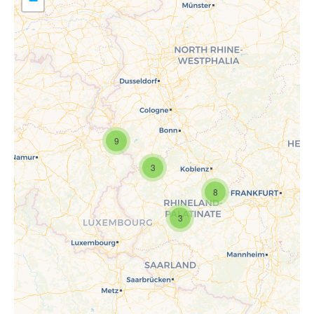
−
9
Travelers' Map wird geladen …
Wenn du dies siehst, nachdem
3
deine Seite vollständig geladen
wurde, fehlen leafletJS-Dateien.
8
3