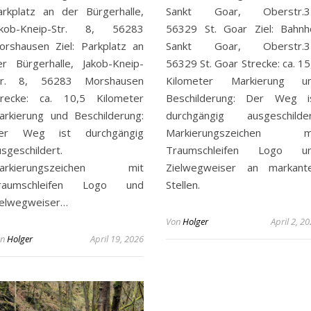
arkplatz an der Bürgerhalle,
Sankt Goar, Oberstr.3
akob-Kneip-Str. 8, 56283
56329 St. Goar Ziel: Bahnh
orshausen Ziel: Parkplatz an
Sankt Goar, Oberstr.3
er Bürgerhalle, Jakob-Kneip-
56329 St. Goar Strecke: ca. 15
tr. 8, 56283 Morshausen
Kilometer Markierung u
trecke: ca. 10,5 Kilometer
Beschilderung: Der Weg i
arkierung und Beschilderung:
durchgängig ausgeschilder
er Weg ist durchgängig
Markierungszeichen m
sgeschildert.
Traumschleifen Logo u
arkierungszeichen mit
Zielwegweiser an markant
raumschleifen Logo und
Stellen.
ielwegweiser…
Von
Holger
April 2, 2
on
Holger
April 19, 2026