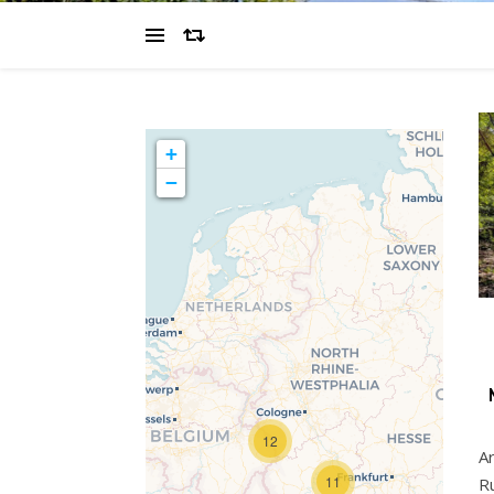
+
−
Travelers' Map wird
geladen …
Wenn du dies siehst,
12
A
nachdem deine Seite
vollständig geladen
11
R