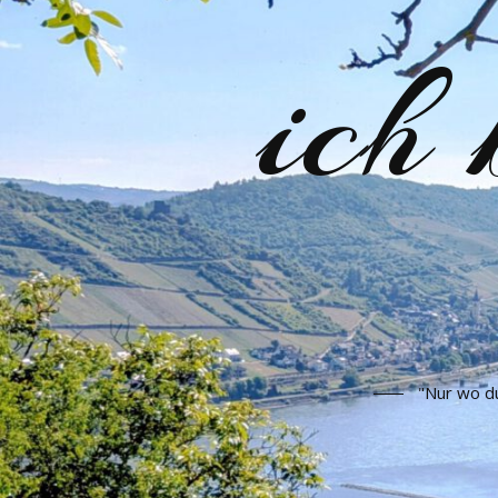
ich
"Nur wo du