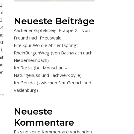
2,
of
Neueste Beiträge
2,
,4
Aachener Gipfelsteig: Etappe 2 – von
nd
Freund nach Preuswald
st
EifelSpur Wo die Ahr entspringt
t.
RheinBurgenWeg (von Bacharach nach
it
Niederheimbach)
nd
Im Rurtal (bei Monschau –
en
Naturgenuss und Fachwerkidylle)
Im Geuldal (zwischen Sint Gerlach und
Vaklenburg)
026
Neueste
Kommentare
Es sind keine Kommentare vorhanden.