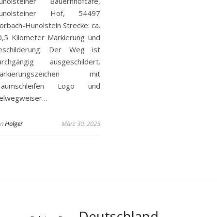
unolsteiner Bauernhofcafé,
unolsteiner Hof, 54497
orbach-Hunolstein Strecke: ca.
0,5 Kilometer Markierung und
eschilderung: Der Weg ist
urchgängig ausgeschildert.
arkierungszeichen mit
raumschleifen Logo und
ielwegweiser…
on
Holger
März 30, 2025
Deutschland