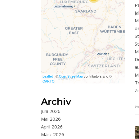
wurde, fehlen leafletJS-
P
Dateien.
J
M
d
S
S
M
D
au
M
Leaflet
| ©
OpenStreetMap
contributors and ©
CARTO
T
Z
Archiv
V
Juni 2026
Mai 2026
April 2026
März 2026