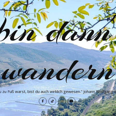
 bin dann
wandern
 zu Fuß warst, bist du auch wirklich gewesen." Johann Wolfgang