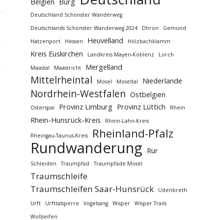
Belgien
Burg
Deutschland Schönster Wanderweg
Deutschlands Schönster Wanderweg 2024
Dhron
Gemünd
Heuvelland
Hatzenport
Hessen
Hölzbachklamm
Kreis Euskirchen
Landkreis Mayen-Koblenz
Lorch
Mergelland
Maastal
Maastricht
Mittelrheintal
Niederlande
Mosel
Moseltal
Nordrhein-Westfalen
Ostbelgien
Provinz Limburg
Provinz Lüttich
Osterspai
Rhein
Rhein-Hunsrück-Kreis
Rhein-Lahn-Kreis
Rheinland-Pfalz
Rheingau-Taunus-Kreis
Rundwanderung
Rur
Schleiden
Traumpfad
Traumpfade Mosel
Traumschleife
Traumschleifen Saar-Hunsrück
Udenbreth
Urft
Urfttalsperre
Vogelsang
Wisper
Wisper Trails
Wollseifen