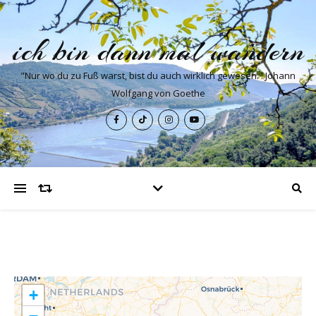
ich bin dann mal wandern
"Nur wo du zu Fuß warst, bist du auch wirklich gewesen." Johann
Wolfgang von Goethe
+