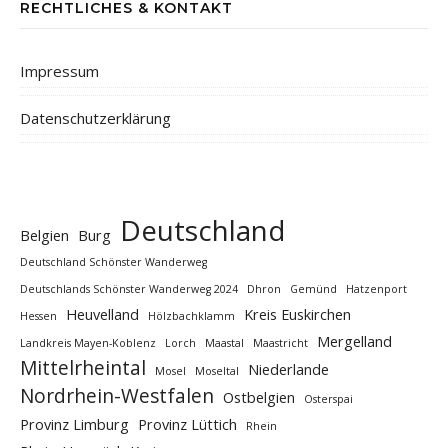
RECHTLICHES & KONTAKT
Impressum
Datenschutzerklärung
Deutschland
Belgien
Burg
Deutschland Schönster Wanderweg
Deutschlands Schönster Wanderweg 2024
Dhron
Gemünd
Hatzenport
Heuvelland
Kreis Euskirchen
Hessen
Hölzbachklamm
Mergelland
Landkreis Mayen-Koblenz
Lorch
Maastal
Maastricht
Mittelrheintal
Niederlande
Mosel
Moseltal
Nordrhein-Westfalen
Ostbelgien
Osterspai
Provinz Limburg
Provinz Lüttich
Rhein