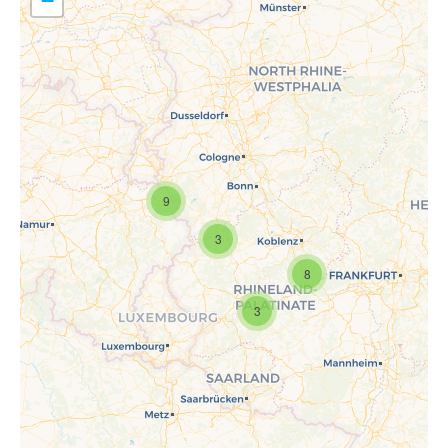
−
9
Travelers' Map wird geladen …
Wenn du dies siehst, nachdem
3
deine Seite vollständig geladen
wurde, fehlen leafletJS-Dateien.
8
3