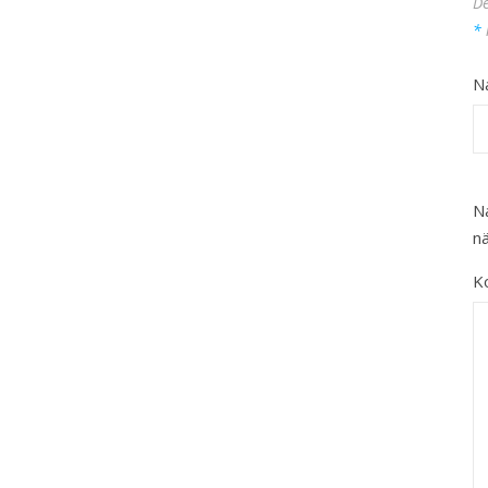
De
*
N
N
n
K