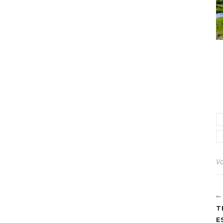
V
T
E