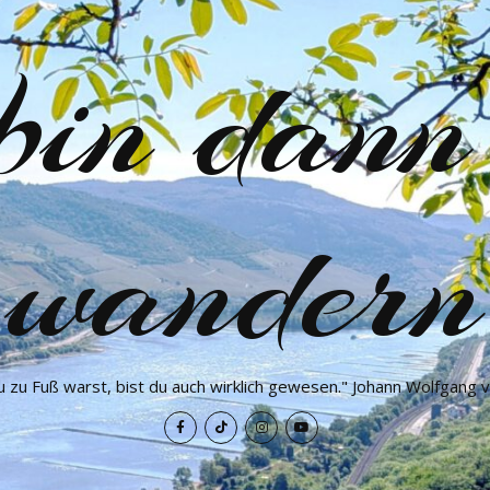
 bin dann
wandern
 zu Fuß warst, bist du auch wirklich gewesen." Johann Wolfgang