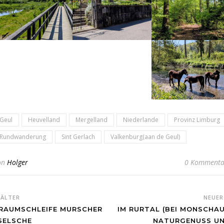
Geul
Heuvelland
Mergelland
Niederlande
Provinz Limburg
Rundwanderung
Sint Gerlach
Valkenburg(aan de Geul)
on
Holger
0 Kommenta
ÄLTER
NEUE
RAUMSCHLEIFE MURSCHER
IM RURTAL (BEI MONSCHAU
SELSCHE
NATURGENUSS U