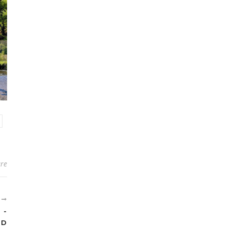
re
R
 -
ND