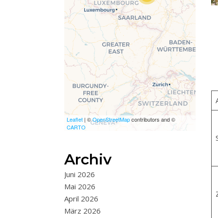
wurde, fehlen leafletJS-
Dateien.
Leaflet
| ©
OpenStreetMap
contributors and ©
CARTO
Archiv
Juni 2026
Mai 2026
Z
April 2026
März 2026