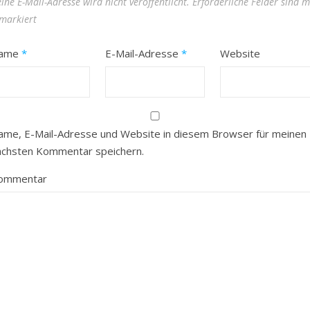
ine E-Mail-Adresse wird nicht veröffentlicht.
Erforderliche Felder sind m
markiert
ame
*
E-Mail-Adresse
*
Website
ame, E-Mail-Adresse und Website in diesem Browser für meinen
ächsten Kommentar speichern.
ommentar