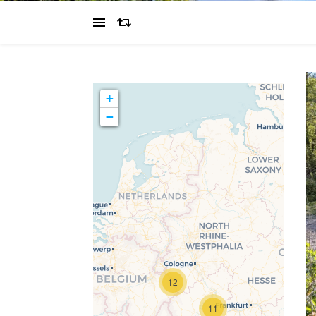
+
−
Travelers' Map wird
geladen …
Wenn du dies siehst,
12
nachdem deine Seite
vollständig geladen
11