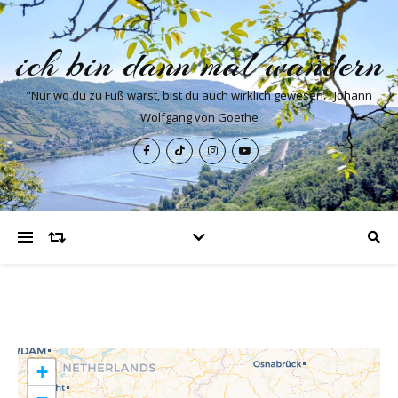
ich bin dann mal wandern
"Nur wo du zu Fuß warst, bist du auch wirklich gewesen." Johann
Wolfgang von Goethe
+