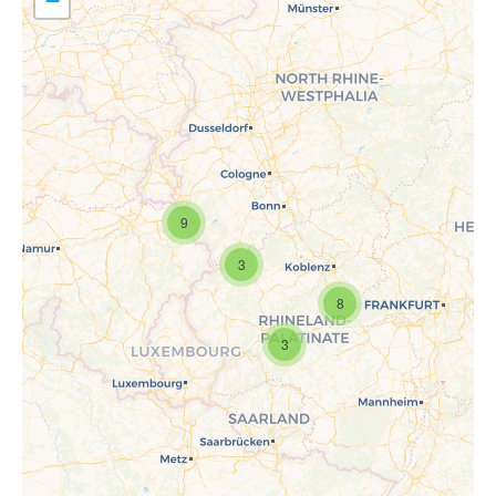
−
9
Travelers' Map wird geladen …
Wenn du dies siehst, nachdem
3
deine Seite vollständig geladen
wurde, fehlen leafletJS-Dateien.
8
3