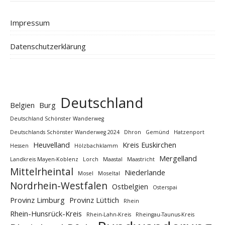
Impressum
Datenschutzerklärung
Deutschland
Belgien
Burg
Deutschland Schönster Wanderweg
Deutschlands Schönster Wanderweg 2024
Dhron
Gemünd
Hatzenport
Heuvelland
Kreis Euskirchen
Hessen
Hölzbachklamm
Mergelland
Landkreis Mayen-Koblenz
Lorch
Maastal
Maastricht
Mittelrheintal
Niederlande
Mosel
Moseltal
Nordrhein-Westfalen
Ostbelgien
Osterspai
Provinz Limburg
Provinz Lüttich
Rhein
Rhein-Hunsrück-Kreis
Rhein-Lahn-Kreis
Rheingau-Taunus-Kreis