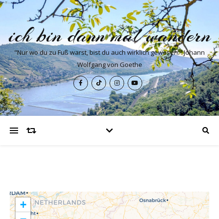
ich bin dann mal wandern
"Nur wo du zu Fuß warst, bist du auch wirklich gewesen." Johann
Wolfgang von Goethe
+