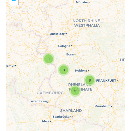
−
9
Travelers' Map wird geladen …
Wenn du dies siehst, nachdem
3
deine Seite vollständig geladen
wurde, fehlen leafletJS-Dateien.
8
3