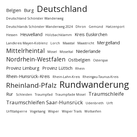
Deutschland
Belgien
Burg
Deutschland Schönster Wanderweg
Deutschlands Schönster Wanderweg 2024
Dhron
Gemünd
Hatzenport
Heuvelland
Kreis Euskirchen
Hessen
Hölzbachklamm
Mergelland
Landkreis Mayen-Koblenz
Lorch
Maastal
Maastricht
Mittelrheintal
Niederlande
Mosel
Moseltal
Nordrhein-Westfalen
Ostbelgien
Osterspai
Provinz Limburg
Provinz Lüttich
Rhein
Rhein-Hunsrück-Kreis
Rhein-Lahn-Kreis
Rheingau-Taunus-Kreis
Rundwanderung
Rheinland-Pfalz
Traumschleife
Rur
Schleiden
Traumpfad
Traumpfade Mosel
Traumschleifen Saar-Hunsrück
Udenbreth
Urft
Urfttalsperre
Vogelsang
Wisper
Wisper Trails
Wollseifen