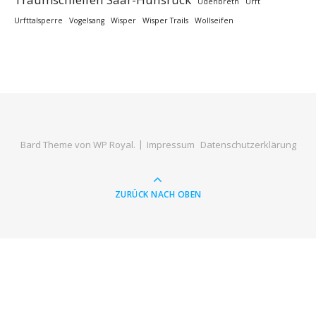
Udenbreth
Urft
Urfttalsperre
Vogelsang
Wisper
Wisper Trails
Wollseifen
Bard Theme von
WP Royal
.
Impressum
Datenschutzerklärung
ZURÜCK NACH OBEN