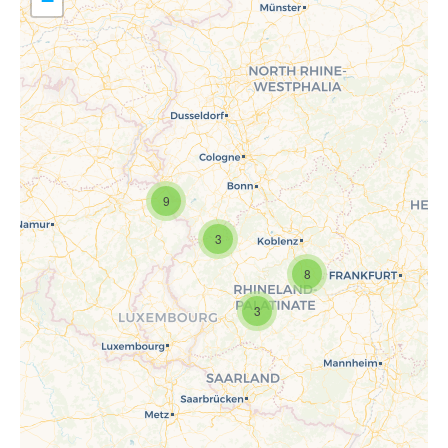
−
9
Travelers' Map wird geladen …
Wenn du dies siehst, nachdem
3
deine Seite vollständig geladen
wurde, fehlen leafletJS-Dateien.
8
3