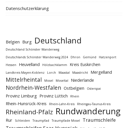
Datenschutzerklärung
Deutschland
Belgien
Burg
Deutschland Schönster Wanderweg
Deutschlands Schönster Wanderweg 2024
Dhron
Gemünd
Hatzenport
Heuvelland
Kreis Euskirchen
Hessen
Hölzbachklamm
Mergelland
Landkreis Mayen-Koblenz
Lorch
Maastal
Maastricht
Mittelrheintal
Niederlande
Mosel
Moseltal
Nordrhein-Westfalen
Ostbelgien
Osterspai
Provinz Limburg
Provinz Lüttich
Rhein
Rhein-Hunsrück-Kreis
Rhein-Lahn-Kreis
Rheingau-Taunus-Kreis
Rundwanderung
Rheinland-Pfalz
Traumschleife
Rur
Schleiden
Traumpfad
Traumpfade Mosel
Traumschleifen Saar-Hunsrück