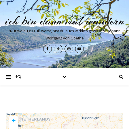
ich bin dann mal wandern
"Nur wo du zu Fuß warst, bist du auch wirklich gewesen." Johann
Wolfgang von Goethe
+