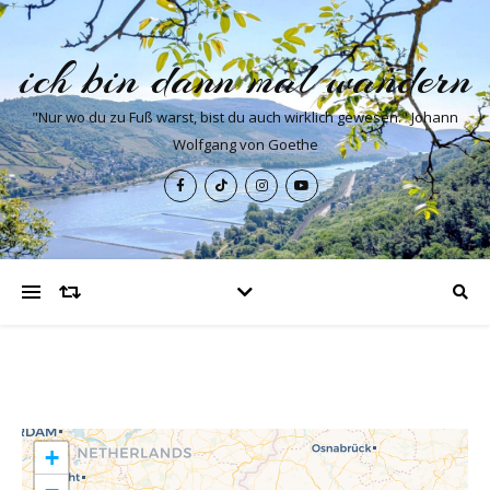
ich bin dann mal wandern
"Nur wo du zu Fuß warst, bist du auch wirklich gewesen." Johann
Wolfgang von Goethe
+