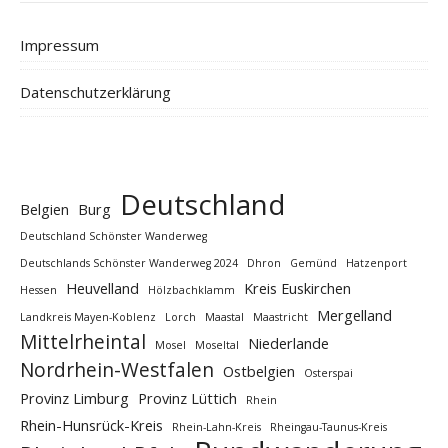
Impressum
Datenschutzerklärung
Deutschland
Belgien
Burg
Deutschland Schönster Wanderweg
Deutschlands Schönster Wanderweg 2024
Dhron
Gemünd
Hatzenport
Heuvelland
Kreis Euskirchen
Hessen
Hölzbachklamm
Mergelland
Landkreis Mayen-Koblenz
Lorch
Maastal
Maastricht
Mittelrheintal
Niederlande
Mosel
Moseltal
Nordrhein-Westfalen
Ostbelgien
Osterspai
Provinz Limburg
Provinz Lüttich
Rhein
Rhein-Hunsrück-Kreis
Rhein-Lahn-Kreis
Rheingau-Taunus-Kreis