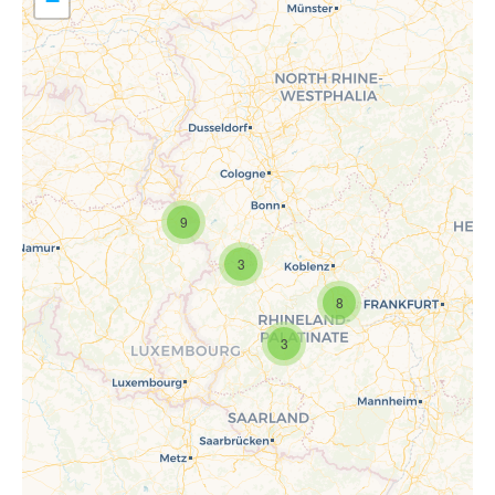
−
9
Travelers' Map wird geladen …
Wenn du dies siehst, nachdem
3
deine Seite vollständig geladen
wurde, fehlen leafletJS-Dateien.
8
3