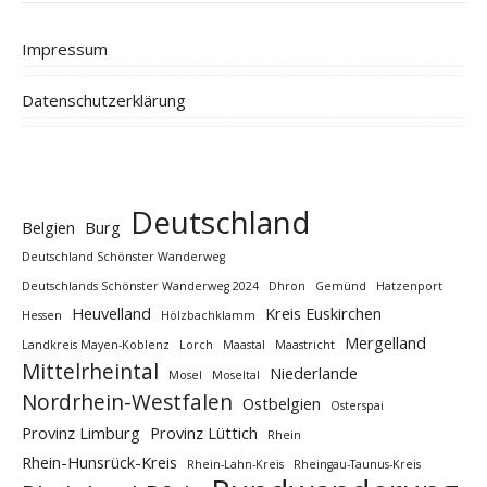
Impressum
Datenschutzerklärung
Deutschland
Belgien
Burg
Deutschland Schönster Wanderweg
Deutschlands Schönster Wanderweg 2024
Dhron
Gemünd
Hatzenport
Heuvelland
Kreis Euskirchen
Hessen
Hölzbachklamm
Mergelland
Landkreis Mayen-Koblenz
Lorch
Maastal
Maastricht
Mittelrheintal
Niederlande
Mosel
Moseltal
Nordrhein-Westfalen
Ostbelgien
Osterspai
Provinz Limburg
Provinz Lüttich
Rhein
Rhein-Hunsrück-Kreis
Rhein-Lahn-Kreis
Rheingau-Taunus-Kreis