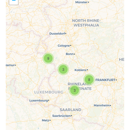
−
9
Travelers' Map wird geladen …
Wenn du dies siehst, nachdem
3
deine Seite vollständig geladen
wurde, fehlen leafletJS-Dateien.
8
3