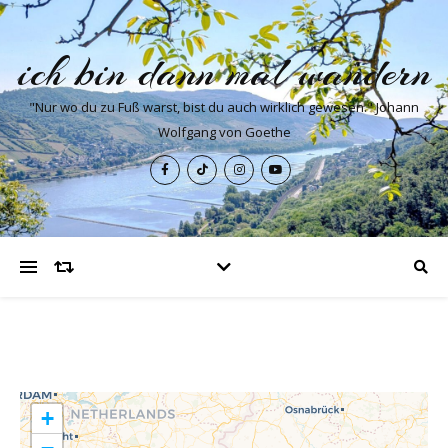
ich bin dann mal wandern
"Nur wo du zu Fuß warst, bist du auch wirklich gewesen." Johann
Wolfgang von Goethe
+