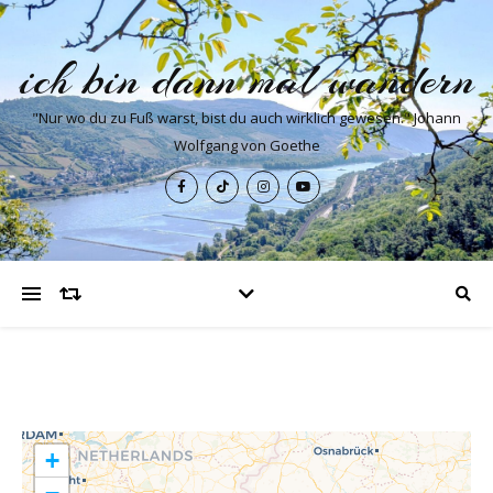
ich bin dann mal wandern
"Nur wo du zu Fuß warst, bist du auch wirklich gewesen." Johann
Wolfgang von Goethe
+