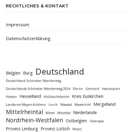
RECHTLICHES & KONTAKT
Impressum
Datenschutzerklärung
Deutschland
Belgien
Burg
Deutschland Schönster Wanderweg
Deutschlands Schönster Wanderweg 2024
Dhron
Gemünd
Hatzenport
Heuvelland
Kreis Euskirchen
Hessen
Hölzbachklamm
Mergelland
Landkreis Mayen-Koblenz
Lorch
Maastal
Maastricht
Mittelrheintal
Niederlande
Mosel
Moseltal
Nordrhein-Westfalen
Ostbelgien
Osterspai
Provinz Limburg
Provinz Lüttich
Rhein