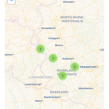
−
9
Travelers' Map wird geladen …
Wenn du dies siehst, nachdem
3
deine Seite vollständig geladen
wurde, fehlen leafletJS-Dateien.
8
3