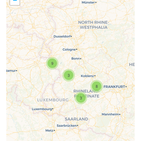
−
9
Travelers' Map wird geladen …
Wenn du dies siehst, nachdem
3
deine Seite vollständig geladen
wurde, fehlen leafletJS-Dateien.
8
3