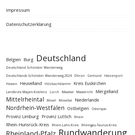
Impressum
Datenschutzerklärung
Deutschland
Belgien
Burg
Deutschland Schönster Wanderweg
Deutschlands Schönster Wanderweg 2024
Dhron
Gemünd
Hatzenport
Heuvelland
Kreis Euskirchen
Hessen
Hölzbachklamm
Mergelland
Landkreis Mayen-Koblenz
Lorch
Maastal
Maastricht
Mittelrheintal
Niederlande
Mosel
Moseltal
Nordrhein-Westfalen
Ostbelgien
Osterspai
Provinz Limburg
Provinz Lüttich
Rhein
Rhein-Hunsrück-Kreis
Rhein-Lahn-Kreis
Rheingau-Taunus-Kreis
Rundwanderung
Rheinland-Pfalz