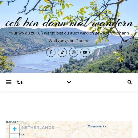
ich bin dann mal wandern
"Nur wo du zu Fuß warst, bist du auch wirklich gewesen." Johann
Wolfgang von Goethe
+