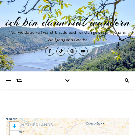
ich bin dann mal wandern
"Nur wo du zu Fuß warst, bist du auch wirklich gewesen." Johann
Wolfgang von Goethe
+