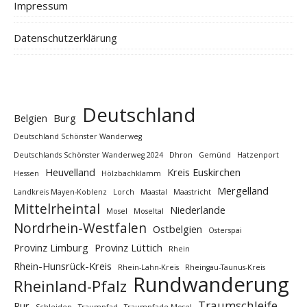
Impressum
Datenschutzerklärung
Deutschland
Belgien
Burg
Deutschland Schönster Wanderweg
Deutschlands Schönster Wanderweg 2024
Dhron
Gemünd
Hatzenport
Heuvelland
Kreis Euskirchen
Hessen
Hölzbachklamm
Mergelland
Landkreis Mayen-Koblenz
Lorch
Maastal
Maastricht
Mittelrheintal
Niederlande
Mosel
Moseltal
Nordrhein-Westfalen
Ostbelgien
Osterspai
Provinz Limburg
Provinz Lüttich
Rhein
Rhein-Hunsrück-Kreis
Rhein-Lahn-Kreis
Rheingau-Taunus-Kreis
Rundwanderung
Rheinland-Pfalz
Traumschleife
Rur
Schleiden
Traumpfad
Traumpfade Mosel