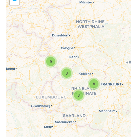
−
9
Travelers' Map wird geladen …
Wenn du dies siehst, nachdem
3
deine Seite vollständig geladen
wurde, fehlen leafletJS-Dateien.
8
3