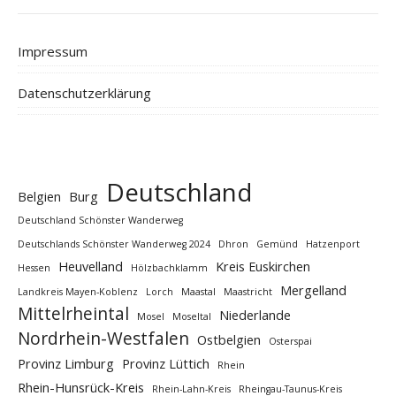
Impressum
Datenschutzerklärung
Deutschland
Belgien
Burg
Deutschland Schönster Wanderweg
Deutschlands Schönster Wanderweg 2024
Dhron
Gemünd
Hatzenport
Heuvelland
Kreis Euskirchen
Hessen
Hölzbachklamm
Mergelland
Landkreis Mayen-Koblenz
Lorch
Maastal
Maastricht
Mittelrheintal
Niederlande
Mosel
Moseltal
Nordrhein-Westfalen
Ostbelgien
Osterspai
Provinz Limburg
Provinz Lüttich
Rhein
Rhein-Hunsrück-Kreis
Rhein-Lahn-Kreis
Rheingau-Taunus-Kreis