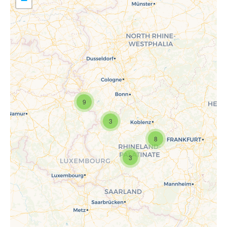
−
9
Travelers' Map wird geladen …
Wenn du dies siehst, nachdem
3
deine Seite vollständig geladen
wurde, fehlen leafletJS-Dateien.
8
3