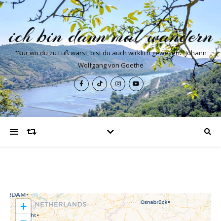
ich bin dann mal wandern
"Nur wo du zu Fuß warst, bist du auch wirklich gewesen." Johann
Wolfgang von Goethe
+