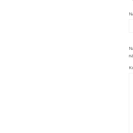
N
N
n
K