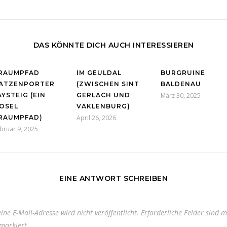
DAS KÖNNTE DICH AUCH INTERESSIEREN
RAUMPFAD
IM GEULDAL
BURGRUINE
ATZENPORTER
(ZWISCHEN SINT
BALDENAU
AYSTEIG (EIN
GERLACH UND
März 30, 2025
OSEL
VAKLENBURG)
RAUMPFAD)
April 26, 2026
bruar 9, 2025
EINE ANTWORT SCHREIBEN
ine E-Mail-Adresse wird nicht veröffentlicht.
Erforderliche Felder sind m
markiert