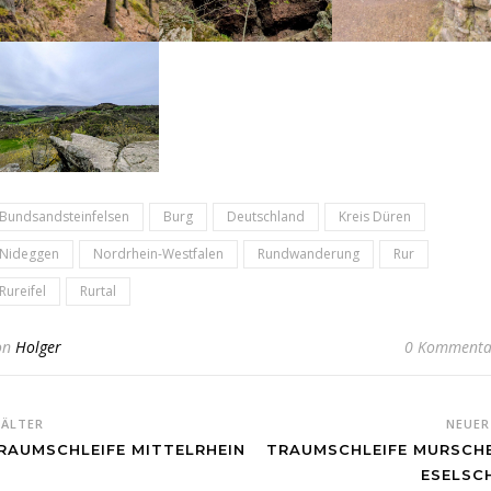
Bundsandsteinfelsen
Burg
Deutschland
Kreis Düren
Nideggen
Nordrhein-Westfalen
Rundwanderung
Rur
Rureifel
Rurtal
on
Holger
0 Kommenta
ÄLTER
NEUE
RAUMSCHLEIFE MITTELRHEIN
TRAUMSCHLEIFE MURSCH
ESELSC