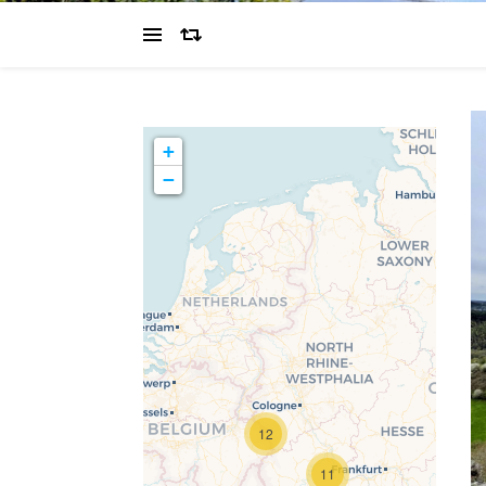
+
−
Travelers' Map wird
geladen …
Wenn du dies siehst,
12
nachdem deine Seite
vollständig geladen
11