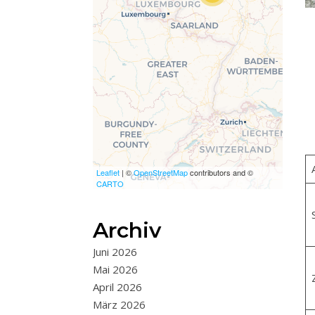
wurde, fehlen leafletJS-
Dateien.
Leaflet
| ©
OpenStreetMap
contributors and ©
CARTO
Archiv
Juni 2026
Mai 2026
Z
April 2026
März 2026