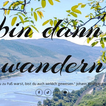
 bin dann
wandern
 zu Fuß warst, bist du auch wirklich gewesen." Johann Wolfgang