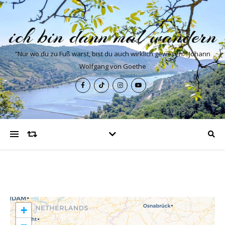
ich bin dann mal wandern
"Nur wo du zu Fuß warst, bist du auch wirklich gewesen." Johann
Wolfgang von Goethe
+