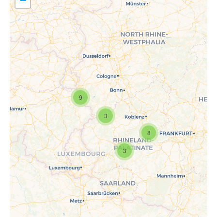
−
9
Travelers' Map wird geladen …
Wenn du dies siehst, nachdem
3
deine Seite vollständig geladen
wurde, fehlen leafletJS-Dateien.
8
3