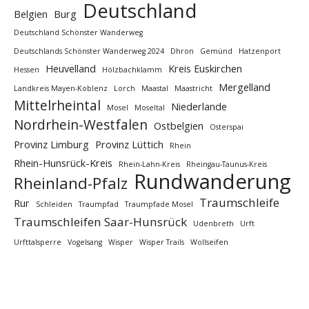
Deutschland
Belgien
Burg
Deutschland Schönster Wanderweg
Deutschlands Schönster Wanderweg 2024
Dhron
Gemünd
Hatzenport
Heuvelland
Kreis Euskirchen
Hessen
Hölzbachklamm
Mergelland
Landkreis Mayen-Koblenz
Lorch
Maastal
Maastricht
Mittelrheintal
Niederlande
Mosel
Moseltal
Nordrhein-Westfalen
Ostbelgien
Osterspai
Provinz Limburg
Provinz Lüttich
Rhein
Rhein-Hunsrück-Kreis
Rhein-Lahn-Kreis
Rheingau-Taunus-Kreis
Rundwanderung
Rheinland-Pfalz
Traumschleife
Rur
Schleiden
Traumpfad
Traumpfade Mosel
Traumschleifen Saar-Hunsrück
Udenbreth
Urft
Urfttalsperre
Vogelsang
Wisper
Wisper Trails
Wollseifen