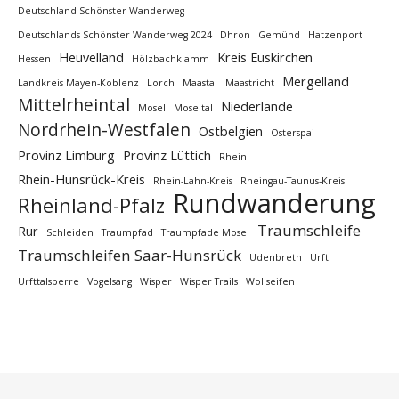
Deutschland Schönster Wanderweg
Deutschlands Schönster Wanderweg 2024
Dhron
Gemünd
Hatzenport
Heuvelland
Kreis Euskirchen
Hessen
Hölzbachklamm
Mergelland
Landkreis Mayen-Koblenz
Lorch
Maastal
Maastricht
Mittelrheintal
Niederlande
Mosel
Moseltal
Nordrhein-Westfalen
Ostbelgien
Osterspai
Provinz Limburg
Provinz Lüttich
Rhein
Rhein-Hunsrück-Kreis
Rhein-Lahn-Kreis
Rheingau-Taunus-Kreis
Rundwanderung
Rheinland-Pfalz
Traumschleife
Rur
Schleiden
Traumpfad
Traumpfade Mosel
Traumschleifen Saar-Hunsrück
Udenbreth
Urft
Urfttalsperre
Vogelsang
Wisper
Wisper Trails
Wollseifen