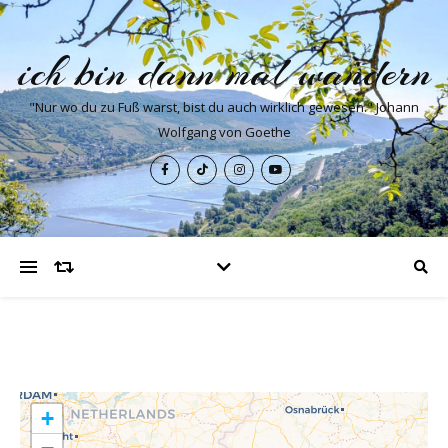
ich bin dann mal wandern
"Nur wo du zu Fuß warst, bist du auch wirklich gewesen." Johann
Wolfgang von Goethe
+