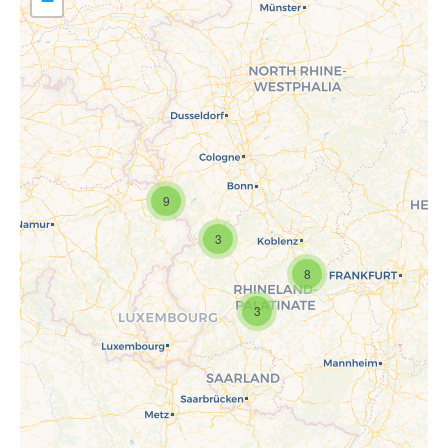
−
9
Travelers' Map wird geladen …
Wenn du dies siehst, nachdem
3
deine Seite vollständig geladen
wurde, fehlen leafletJS-Dateien.
8
3